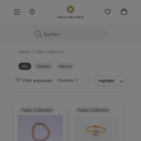
Mein W
/
Marke
Fabio Collection
Alle
Damen
Herren
Filter anpassen
Produkte:
7
Abstei
sortier
Fabio Collection
Fabio Collection