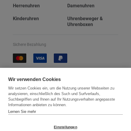
Herrenuhren
Damenuhren
Kinderuhren
Uhrenbeweger &
Uhrenboxen
Sichere Bezahlung
Sichere Lieferung
Wir verwenden Cookies
Wir setzen Cookies ein, um die Nutzung unserer Webseiten zu
analysieren, einschließlich des Such und Surfverlaufs,
Suchbegriffen und Ihnen auf Ihr Nutzungsverhalten angepasste
Informationen anbieten zu können.
Lernen Sie mehr
Kontakt
Newsletter
Partner
Versand
Widerrufsbelehrung
Einstellungen