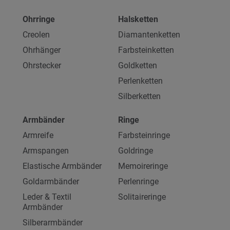
Ohrringe
Halsketten
Creolen
Diamantenketten
Ohrhänger
Farbsteinketten
Ohrstecker
Goldketten
Perlenketten
Silberketten
Armbänder
Ringe
Armreife
Farbsteinringe
Armspangen
Goldringe
Elastische Armbänder
Memoireringe
Goldarmbänder
Perlenringe
Leder & Textil
Solitaireringe
Armbänder
Silberarmbänder