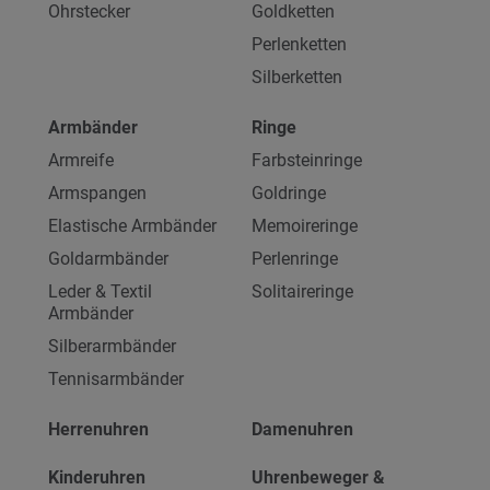
Ohrstecker
Goldketten
Perlenketten
Silberketten
Armbänder
Ringe
Armreife
Farbsteinringe
Armspangen
Goldringe
Elastische Armbänder
Memoireringe
Goldarmbänder
Perlenringe
Leder & Textil
Solitaireringe
Armbänder
Silberarmbänder
Tennisarmbänder
Herrenuhren
Damenuhren
Kinderuhren
Uhrenbeweger &