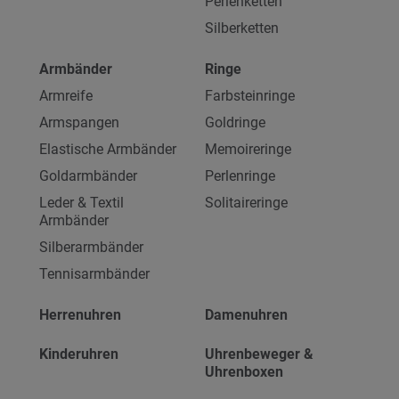
Perlenketten
Silberketten
Armbänder
Ringe
Armreife
Farbsteinringe
Armspangen
Goldringe
Elastische Armbänder
Memoireringe
Goldarmbänder
Perlenringe
Leder & Textil
Solitaireringe
Armbänder
Silberarmbänder
Tennisarmbänder
Herrenuhren
Damenuhren
Kinderuhren
Uhrenbeweger &
Uhrenboxen