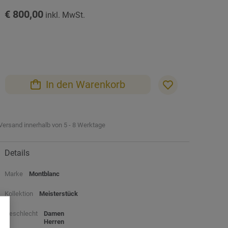
€ 800,00
In den Warenkorb
Versand innerhalb von 5 - 8 Werktage
Details
Marke
Montblanc
Kollektion
Meisterstück
Geschlecht
Damen
Herren