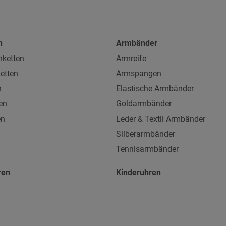
n
Armbänder
ketten
Armreife
etten
Armspangen
n
Elastische Armbänder
en
Goldarmbänder
en
Leder & Textil Armbänder
Silberarmbänder
Tennisarmbänder
ren
Kinderuhren