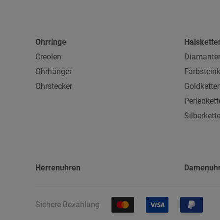
Ohrringe
Halskette
Creolen
Diamanten
Ohrhänger
Farbsteink
Ohrstecker
Goldkette
Perlenkett
Silberkett
Herrenuhren
Damenuh
Sichere Bezahlung