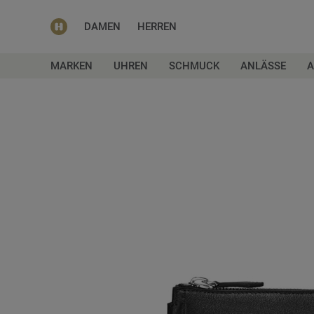
DAMEN
HERREN
MARKEN
UHREN
SCHMUCK
ANLÄSSE
A
Zum
Ende
der
Bildgalerie
springen