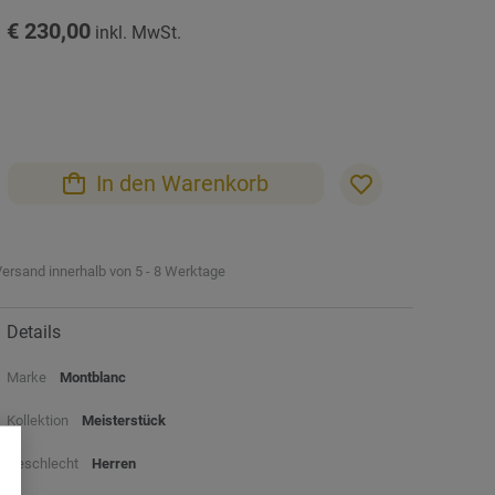
€ 230,00
In den Warenkorb
ersand innerhalb von 5 - 8 Werktage
Details
Marke
Montblanc
Kollektion
Meisterstück
Geschlecht
Herren