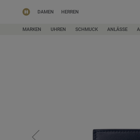
DAMEN
HERREN
MARKEN
UHREN
SCHMUCK
ANLÄSSE
A
Zum
Ende
der
Bildgalerie
springen