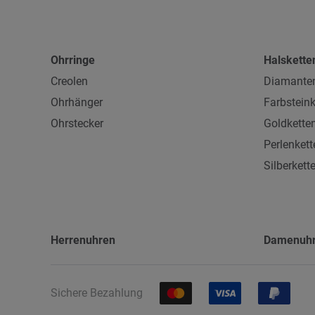
Ohrringe
Halskette
Creolen
Diamanten
Ohrhänger
Farbsteink
Ohrstecker
Goldkette
Perlenkett
Silberkett
Herrenuhren
Damenuh
Sichere Bezahlung