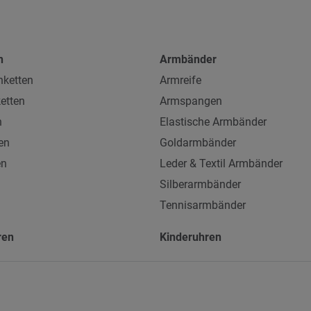
n
Armbänder
ketten
Armreife
etten
Armspangen
n
Elastische Armbänder
en
Goldarmbänder
en
Leder & Textil Armbänder
Silberarmbänder
Tennisarmbänder
ren
Kinderuhren