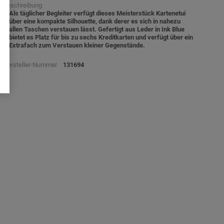
Beschreibung
Als täglicher Begleiter verfügt dieses Meisterstück Kartenetui
über eine kompakte Silhouette, dank derer es sich in nahezu
allen Taschen verstauen lässt. Gefertigt aus Leder in Ink Blue
bietet es Platz für bis zu sechs Kreditkarten und verfügt über ein
Extrafach zum Verstauen kleiner Gegenstände.
Hersteller-Nummer
131694