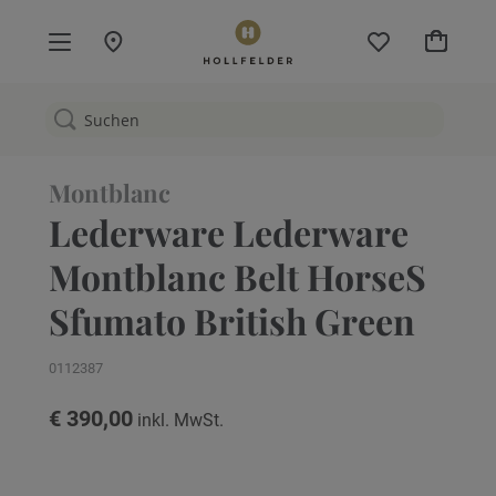
Mein W
Montblanc
Lederware Lederware
Montblanc Belt HorseS
Sfumato British Green
0112387
€ 390,00
Zum
Ende