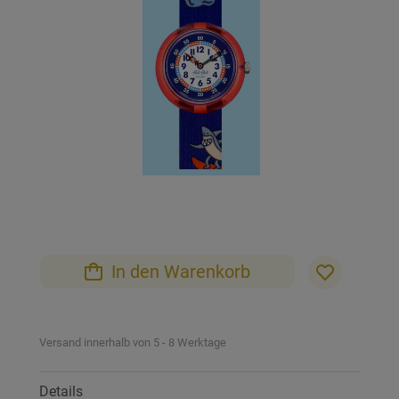
Bildgalerie
springen
Zum
Anfang
der
Bildgalerie
In den Warenkorb
springen
Versand innerhalb von 5 - 8 Werktage
Details