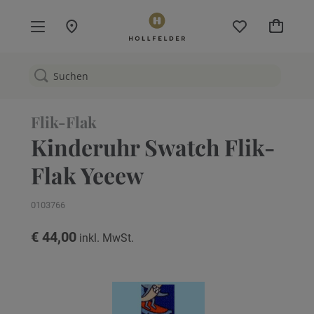
Mein W
Flik-Flak
Kinderuhr Swatch Flik-
Flak Yeeew
0103766
€ 44,00
Zum
Ende
der