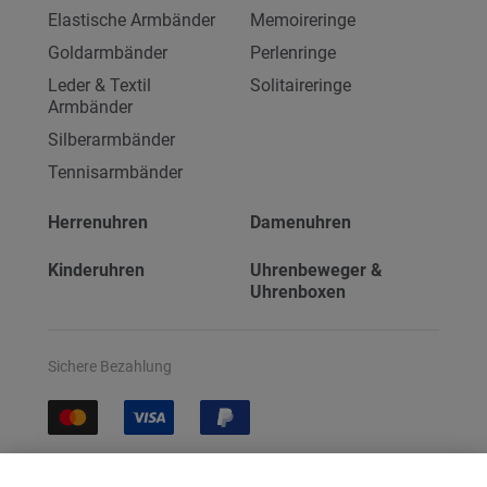
Elastische Armbänder
Memoireringe
Goldarmbänder
Perlenringe
Leder & Textil
Solitaireringe
Armbänder
Silberarmbänder
Tennisarmbänder
Herrenuhren
Damenuhren
Kinderuhren
Uhrenbeweger &
Uhrenboxen
Sichere Bezahlung
Sichere Lieferung