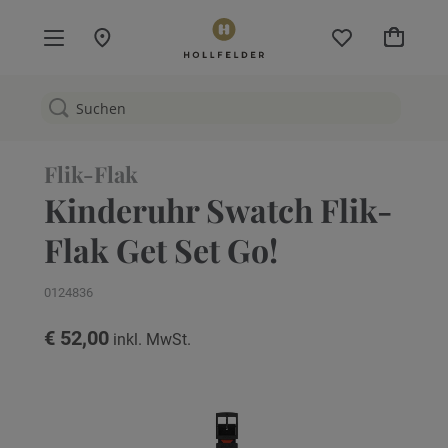
Mein W
Flik-Flak
Kinderuhr Swatch Flik-
Flak Get Set Go!
0124836
€ 52,00
Zum
Ende
der