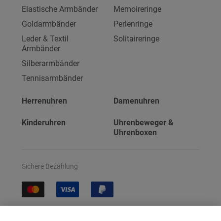
Elastische Armbänder
Memoireringe
Goldarmbänder
Perlenringe
Leder & Textil
Solitaireringe
Armbänder
Silberarmbänder
Tennisarmbänder
Herrenuhren
Damenuhren
Kinderuhren
Uhrenbeweger &
Uhrenboxen
Sichere Bezahlung
Sichere Lieferung