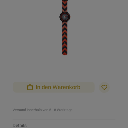
Bildgalerie
springen
Zum
Anfang
der
Bildgalerie
In den Warenkorb
springen
Versand innerhalb von 5 - 8 Werktage
Details