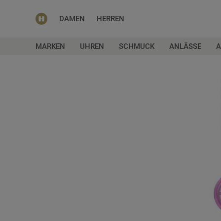
DAMEN
HERREN
MARKEN
UHREN
SCHMUCK
ANLÄSSE
A
Zum
Ende
der
Bildgalerie
springen