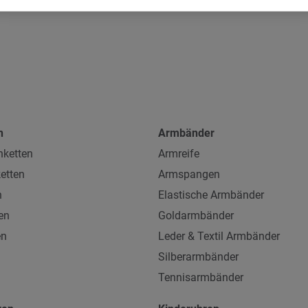
n
Armbänder
ketten
Armreife
etten
Armspangen
n
Elastische Armbänder
en
Goldarmbänder
en
Leder & Textil Armbänder
Silberarmbänder
Tennisarmbänder