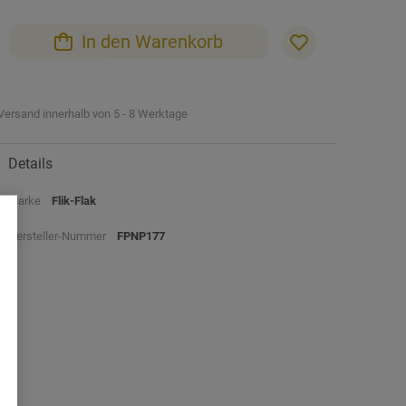
In den Warenkorb
Versand innerhalb von 5 - 8 Werktage
Details
Marke
Flik-Flak
Hersteller-Nummer
FPNP177