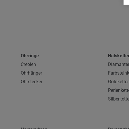
Ohrringe
Halskette
Creolen
Diamanten
Ohrhänger
Farbsteink
Ohrstecker
Goldkette
Perlenkett
Silberkett