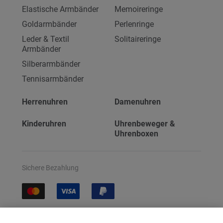
Elastische Armbänder
Memoireringe
Goldarmbänder
Perlenringe
Leder & Textil
Solitaireringe
Armbänder
Silberarmbänder
Tennisarmbänder
Herrenuhren
Damenuhren
Kinderuhren
Uhrenbeweger &
Uhrenboxen
Sichere Bezahlung
Sichere Lieferung