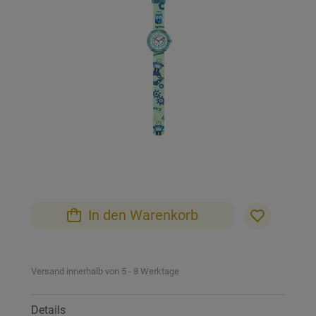
Bildgalerie
springen
Zum
Anfang
der
Bildgalerie
In den Warenkorb
springen
Versand innerhalb von 5 - 8 Werktage
Details