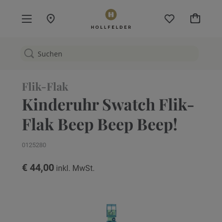
Mein W
Flik-Flak
Kinderuhr Swatch Flik-
Flak Beep Beep Beep!
0125280
€ 44,00
Zum
Ende
der