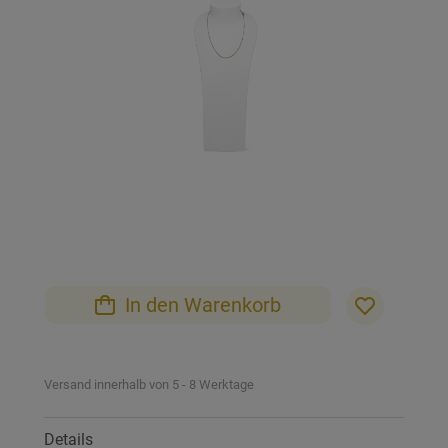
Bildgalerie
springen
Zum
Anfang
der
Bildgalerie
In den Warenkorb
springen
Versand innerhalb von 5 - 8 Werktage
Details