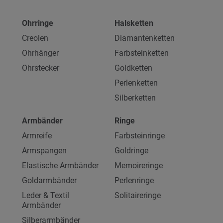
Ohrringe
Halsketten
Creolen
Diamantenketten
Ohrhänger
Farbsteinketten
Ohrstecker
Goldketten
Perlenketten
Silberketten
Armbänder
Ringe
Armreife
Farbsteinringe
Armspangen
Goldringe
Elastische Armbänder
Memoireringe
Goldarmbänder
Perlenringe
Leder & Textil
Solitaireringe
Armbänder
Silberarmbänder