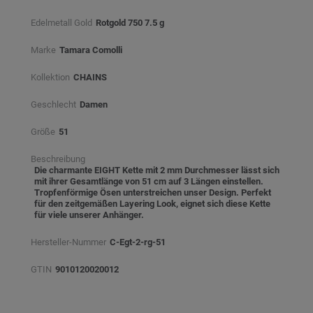
Edelmetall Gold
Rotgold 750 7.5 g
Marke
Tamara Comolli
Kollektion
CHAINS
Geschlecht
Damen
Größe
51
Beschreibung
Die charmante EIGHT Kette mit 2 mm Durchmesser lässt sich
mit ihrer Gesamtlänge von 51 cm auf 3 Längen einstellen.
Tropfenförmige Ösen unterstreichen unser Design. Perfekt
für den zeitgemäßen Layering Look, eignet sich diese Kette
für viele unserer Anhänger.
Hersteller-Nummer
C-Egt-2-rg-51
GTIN
9010120020012