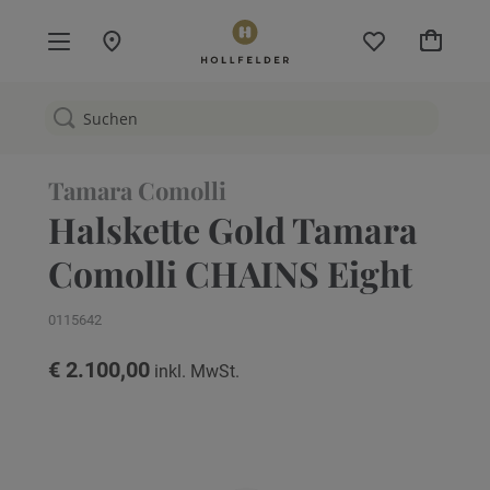
Mein W
Tamara Comolli
Halskette Gold Tamara
Comolli CHAINS Eight
0115642
€ 2.100,00
Zum
Ende
der