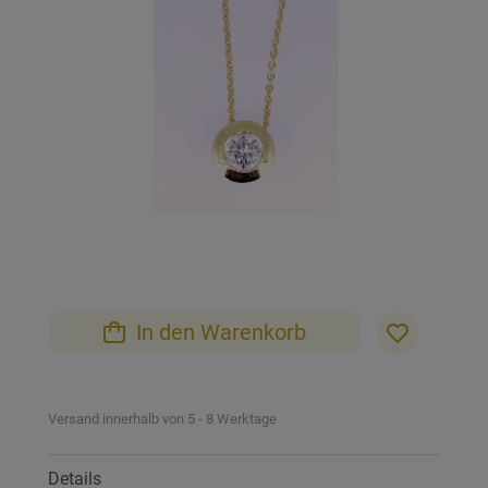
Bildgalerie
springen
Zum
Anfang
der
Bildgalerie
In den Warenkorb
springen
Versand innerhalb von 5 - 8 Werktage
Details