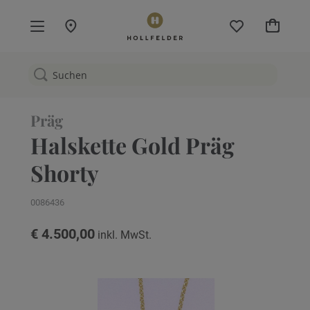
Mein W
Präg
Halskette Gold Präg
Shorty
0086436
€ 4.500,00
Zum
Ende
der