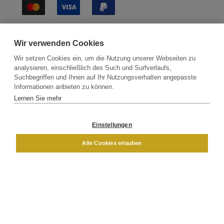
Sichere Lieferung
Wir verwenden Cookies
Wir setzen Cookies ein, um die Nutzung unserer Webseiten zu
analysieren, einschließlich des Such und Surfverlaufs,
Suchbegriffen und Ihnen auf Ihr Nutzungsverhalten angepasste
Informationen anbieten zu können.
Lernen Sie mehr
Kontakt
Newsletter
Partner
Versand
Widerrufsbelehrung
Einstellungen
DAMEN
HERREN
Alle Cookies erlauben
Impressum
AGB
Datenschutz