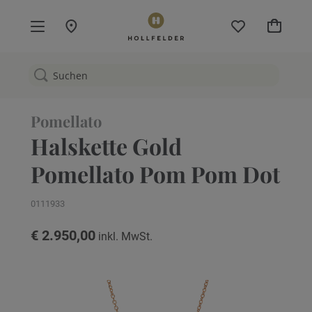
Mein W
Pomellato
Halskette Gold
Pomellato Pom Pom Dot
0111933
€ 2.950,00
Zum
Ende
der