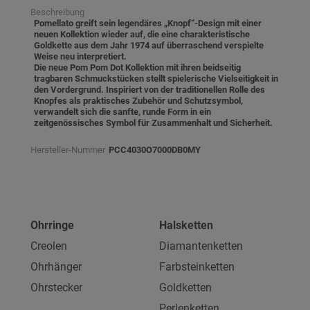
Beschreibung
Pomellato greift sein legendäres „Knopf“-Design mit einer
neuen Kollektion wieder auf, die eine charakteristische
Goldkette aus dem Jahr 1974 auf überraschend verspielte
Weise neu interpretiert.
Die neue Pom Pom Dot Kollektion mit ihren beidseitig
tragbaren Schmuckstücken stellt spielerische Vielseitigkeit in
den Vordergrund. Inspiriert von der traditionellen Rolle des
Knopfes als praktisches Zubehör und Schutzsymbol,
verwandelt sich die sanfte, runde Form in ein
zeitgenössisches Symbol für Zusammenhalt und Sicherheit.
Hersteller-Nummer
PCC4030O7000DB0MY
Ohrringe
Halsketten
Creolen
Diamantenketten
Ohrhänger
Farbsteinketten
Ohrstecker
Goldketten
Perlenketten