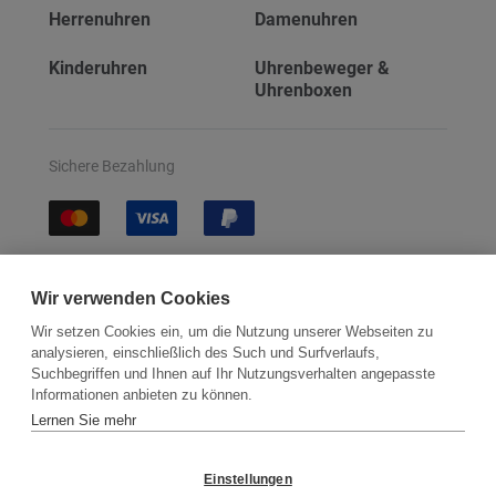
Herrenuhren
Damenuhren
Kinderuhren
Uhrenbeweger &
Uhrenboxen
Sichere Bezahlung
Sichere Lieferung
Wir verwenden Cookies
Wir setzen Cookies ein, um die Nutzung unserer Webseiten zu
analysieren, einschließlich des Such und Surfverlaufs,
Suchbegriffen und Ihnen auf Ihr Nutzungsverhalten angepasste
Informationen anbieten zu können.
Lernen Sie mehr
Kontakt
Newsletter
Partner
Versand
Widerrufsbelehrung
Einstellungen