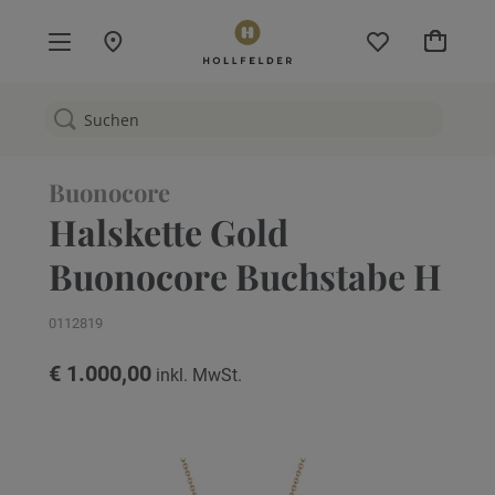
Mein W
Buonocore
Halskette Gold
Buonocore Buchstabe H
0112819
€ 1.000,00
Zum
Ende
der