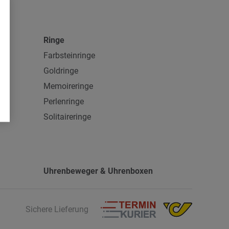
Ringe
Farbsteinringe
Goldringe
Memoireringe
Perlenringe
Solitaireringe
Uhrenbeweger & Uhrenboxen
Sichere Lieferung