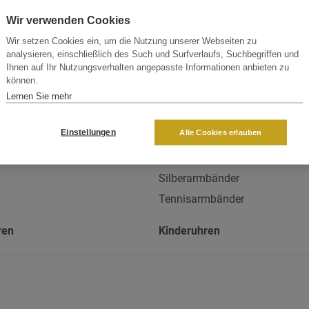
Wir verwenden Cookies
Wir setzen Cookies ein, um die Nutzung unserer Webseiten zu
n
Armbänder
analysieren, einschließlich des Such und Surfverlaufs, Suchbegriffen und
Ihnen auf Ihr Nutzungsverhalten angepasste Informationen anbieten zu
ketten
Armreife
können.
etten
Armspangen
Lernen Sie mehr
n
Elastische Armbänder
Einstellungen
Alle Cookies erlauben
en
Goldarmbänder
en
Leder & Textil Armbänder
Silberarmbänder
Tennisarmbänder
ren
Kinderuhren