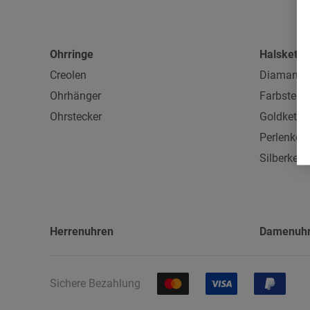
Ohrringe
Halskette
Creolen
Diamanten
Ohrhänger
Farbsteink
Ohrstecker
Goldkette
Perlenkett
Silberkett
Herrenuhren
Damenuh
Sichere Bezahlung