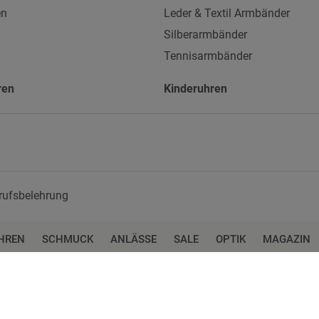
en
Leder & Textil Armbänder
Silberarmbänder
Tennisarmbänder
ren
Kinderuhren
rufsbelehrung
HREN
SCHMUCK
ANLÄSSE
SALE
OPTIK
MAGAZIN