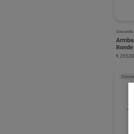
Concordia
Armba
Ronde
€ 255,0
Conco