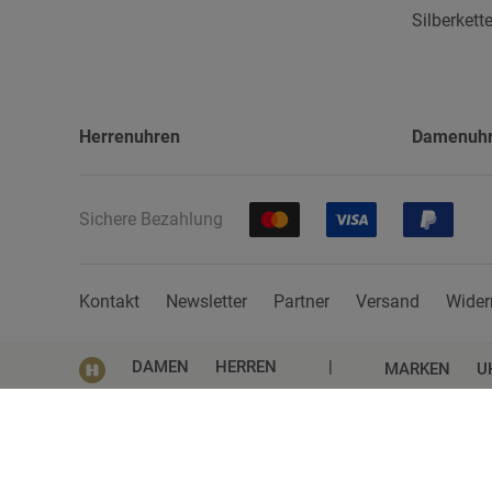
Silberkett
Herrenuhren
Damenuh
Sichere Bezahlung
Kontakt
Newsletter
Partner
Versand
Wider
DAMEN
HERREN
|
MARKEN
U
Impressum
AGB
Datenschutz