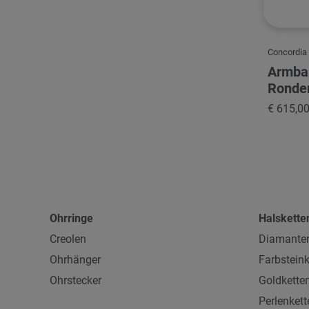
Concordia
Armba
Ronde
€ 615,0
Ohrringe
Halskette
Creolen
Diamanten
Ohrhänger
Farbsteink
Ohrstecker
Goldkette
Perlenkett