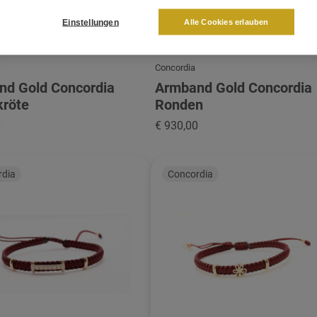
Einstellungen
Alle Cookies erlauben
Concordia
nd Gold Concordia
Armband Gold Concordia
kröte
Ronden
0
€ 930,00
rdia
Concordia