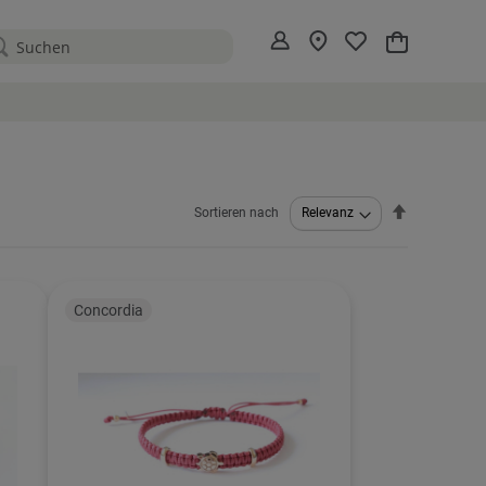
Mein Warenko
Absteigend
Sortieren nach
sortieren
Concordia