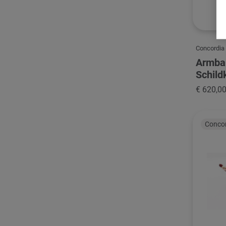
Concordia
Armba
Schild
€ 620,0
Conco