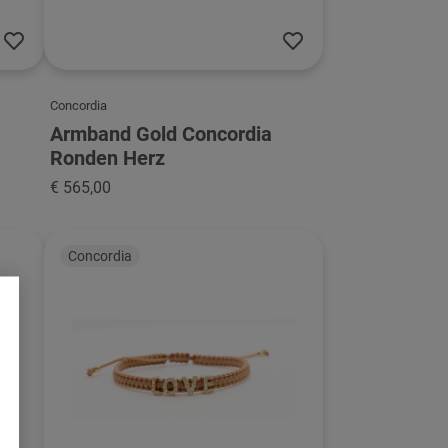
Concordia
Armband Gold Concordia
Ronden Herz
€ 565,00
Concordia