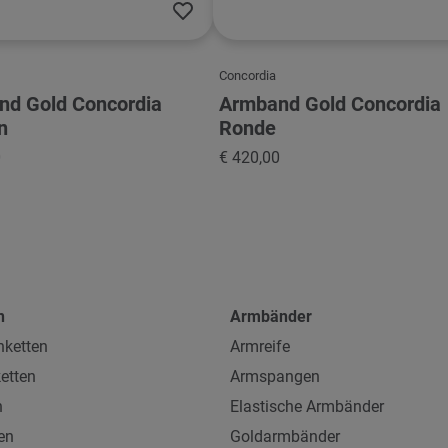
Concordia
nd Gold Concordia
Armband Gold Concordia
n
Ronde
0
€ 420,00
n
Armbänder
ketten
Armreife
etten
Armspangen
n
Elastische Armbänder
en
Goldarmbänder