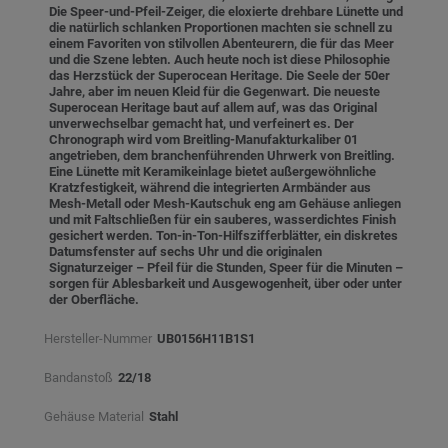
Die Speer-und-Pfeil-Zeiger, die eloxierte drehbare Lünette und
die natürlich schlanken Proportionen machten sie schnell zu
einem Favoriten von stilvollen Abenteurern, die für das Meer
und die Szene lebten. Auch heute noch ist diese Philosophie
das Herzstück der Superocean Heritage. Die Seele der 50er
Jahre, aber im neuen Kleid für die Gegenwart. Die neueste
Superocean Heritage baut auf allem auf, was das Original
unverwechselbar gemacht hat, und verfeinert es. Der
Chronograph wird vom Breitling-Manufakturkaliber 01
angetrieben, dem branchenführenden Uhrwerk von Breitling.
Eine Lünette mit Keramikeinlage bietet außergewöhnliche
Kratzfestigkeit, während die integrierten Armbänder aus
Mesh-Metall oder Mesh-Kautschuk eng am Gehäuse anliegen
und mit Faltschließen für ein sauberes, wasserdichtes Finish
gesichert werden. Ton-in-Ton-Hilfszifferblätter, ein diskretes
Datumsfenster auf sechs Uhr und die originalen
Signaturzeiger – Pfeil für die Stunden, Speer für die Minuten –
sorgen für Ablesbarkeit und Ausgewogenheit, über oder unter
der Oberfläche.
Hersteller-Nummer
UB0156H11B1S1
Bandanstoß
22/18
Gehäuse Material
Stahl