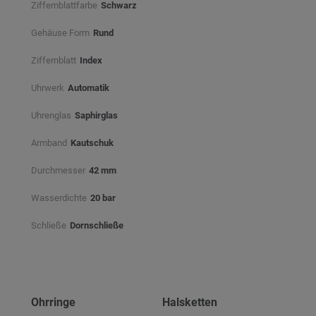
Ziffernblattfarbe
Schwarz⠀
Gehäuse Form
Rund
Ziffernblatt
Index
Uhrwerk
Automatik
Uhrenglas
Saphirglas
Armband
Kautschuk
Durchmesser
42 mm
Wasserdichte
20 bar
Schließe
Dornschließe
Ohrringe
Halsketten