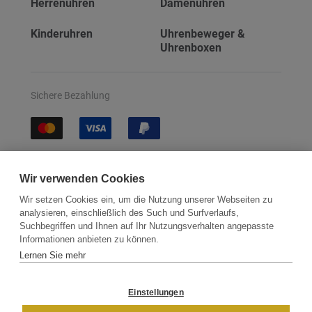
Herrenuhren
Damenuhren
Kinderuhren
Uhrenbeweger &
Uhrenboxen
Sichere Bezahlung
Sichere Lieferung
Wir verwenden Cookies
Wir setzen Cookies ein, um die Nutzung unserer Webseiten zu
analysieren, einschließlich des Such und Surfverlaufs,
Suchbegriffen und Ihnen auf Ihr Nutzungsverhalten angepasste
Informationen anbieten zu können.
Lernen Sie mehr
Kontakt
Newsletter
Partner
Versand
Widerrufsbelehrung
Einstellungen