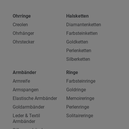
Ohrringe
Halsketten
Creolen
Diamantenketten
Ohrhänger
Farbsteinketten
Ohrstecker
Goldketten
Perlenketten
Silberketten
Armbänder
Ringe
Armreife
Farbsteinringe
Armspangen
Goldringe
Elastische Armbänder
Memoireringe
Goldarmbänder
Perlenringe
Leder & Textil
Solitaireringe
Armbänder