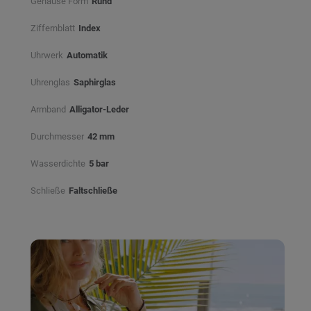
Gehäuse Form
Rund
Ziffernblatt
Index
Uhrwerk
Automatik
Uhrenglas
Saphirglas
Armband
Alligator-Leder
Durchmesser
42 mm
Wasserdichte
5 bar
Schließe
Faltschließe