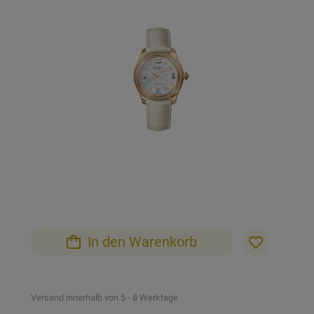
der
Bildgalerie
springen
Zum
Anfang
der
Bildgalerie
In den Warenkorb
springen
Versand innerhalb von 5 - 8 Werktage