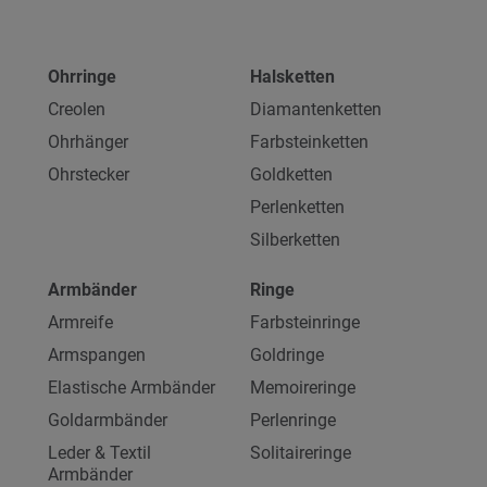
Ohrringe
Halsketten
Creolen
Diamantenketten
Ohrhänger
Farbsteinketten
Ohrstecker
Goldketten
Perlenketten
Silberketten
Armbänder
Ringe
Armreife
Farbsteinringe
Armspangen
Goldringe
Elastische Armbänder
Memoireringe
Goldarmbänder
Perlenringe
Leder & Textil
Solitaireringe
Armbänder