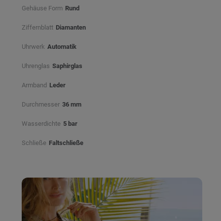
Gehäuse Form
Rund
Ziffernblatt
Diamanten
Uhrwerk
Automatik
Uhrenglas
Saphirglas
Armband
Leder
Durchmesser
36 mm
Wasserdichte
5 bar
Schließe
Faltschließe