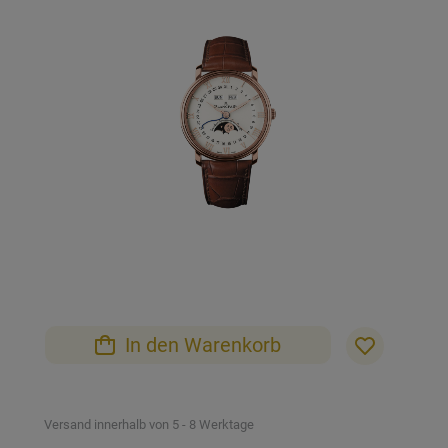
der
Bildgalerie
springen
Zum
Anfang
der
Bildgalerie
In den Warenkorb
springen
Versand innerhalb von 5 - 8 Werktage