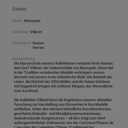
Details
Marke
Blancpain
Kollektion
Villeret
Geschlecht
Damen
Herren
Beschreibung
Die klassischste unserer Kollektionen verdankt ihren Namen
dem Dorf Villeret, der Geburtsstätte von Blancpain. Diese tief
in der Tradition verankerten Modelle verkörpern unsere
Wurzeln und unsere erste ästhetische Wahl. Die Reinheit der
Linien, die Klarheit der Zifferblätter und die feinen Gehäuse
mit Doppelreif bringen mit zeitloser Eleganz das Wesentliche
zum Ausdruck.
Die Kollektion Villeret lässt die Ergebnisse unserer aktuellen
Forschung zur Herstellung von Uhrwerken in ihre Modelle
einfließen. Unter den Hörnern befindliche Korrekturdrücker,
gesicherte Kalender- und Mondphasenmechanismen,
beeindruckende Gangreserven – all dies trägt zum Wert
außergewöhnlicher Zeitmesser wie der Carrousel Phases de
Lune oder der Calendrier Chinois Traditionnel bei.