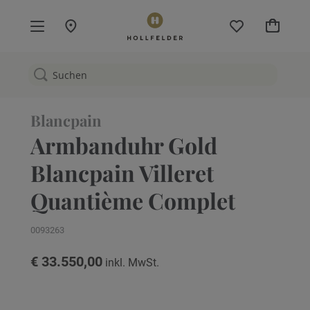
Mein W
Blancpain
Armbanduhr Gold
Blancpain Villeret
Quantième Complet
0093263
€ 33.550,00
Zum
Ende