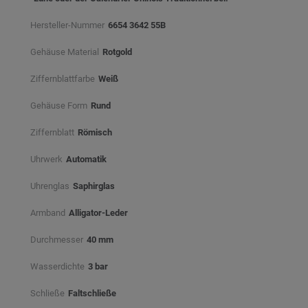
Hersteller-Nummer
6654 3642 55B
Gehäuse Material
Rotgold
Ziffernblattfarbe
Weiß⠀
Gehäuse Form
Rund
Ziffernblatt
Römisch
Uhrwerk
Automatik
Uhrenglas
Saphirglas
Armband
Alligator-Leder
Durchmesser
40 mm
Wasserdichte
3 bar
Schließe
Faltschließe