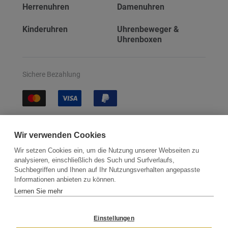
Herrenuhren
Damenuhren
Kinderuhren
Uhrenbeweger &
Uhrenboxen
Sichere Bezahlung
Sichere Lieferung
Wir verwenden Cookies
Wir setzen Cookies ein, um die Nutzung unserer Webseiten zu
analysieren, einschließlich des Such und Surfverlaufs,
Suchbegriffen und Ihnen auf Ihr Nutzungsverhalten angepasste
Informationen anbieten zu können.
Lernen Sie mehr
Kontakt
Newsletter
Partner
Versand
Widerrufsbelehrung
Einstellungen