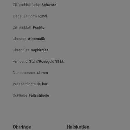
Ziffernblattfarbe
Schwarz⠀
Gehäuse Form
Rund
Ziffernblatt
Punkte
Uhrwerk
Automatik
Uhrenglas
Saphirglas
Armband
Stahl/Roségold 18 kt.
Durchmesser
41 mm
Wasserdichte
30 bar
Schließe
Faltschließe
Ohrringe
Halsketten