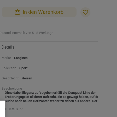
In den Warenkorb
ersand innerhalb von 5 - 8 Werktage
Details
Marke
Longines
Kollektion
Sport
Geschlecht
Herren
Beschreibung
Ohne dabei Eleganz aufzugeben erhält die Conquest Linie den
Eroberungsgeist all derer aufrecht, die es gewagt haben, auf der
Suche nach neuen Horizonten weiter zu gehen als andere. Der
gleiche Geist steckt seit 1954 hinter den Modellen der Conquest
alle Details
Kollektion. Jede Uhr enthält eine subtile Kombination von
Leistung und Eleganz, einschließlich der anspruchsvollsten