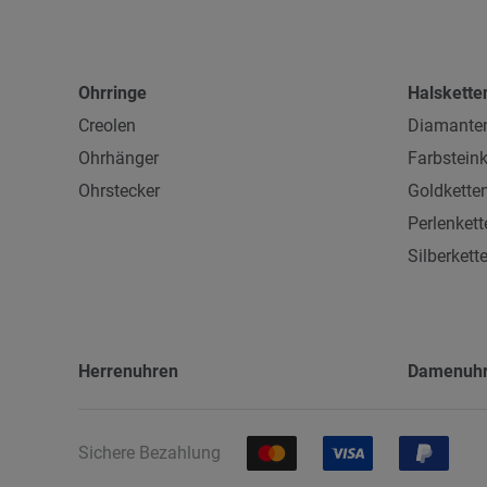
Ohrringe
Halskette
Creolen
Diamanten
Ohrhänger
Farbsteink
Ohrstecker
Goldkette
Perlenkett
Silberkett
Herrenuhren
Damenuh
Sichere Bezahlung