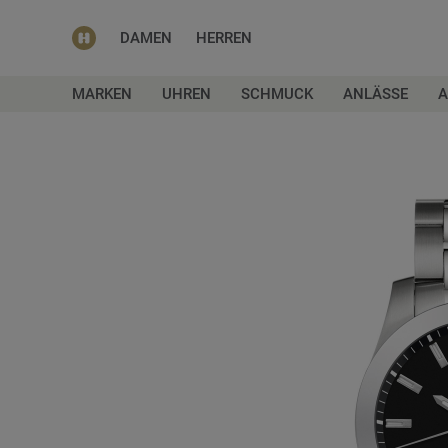
DAMEN
HERREN
MARKEN
UHREN
SCHMUCK
ANLÄSSE
A
Zum
Ende
der
Bildgalerie
springen