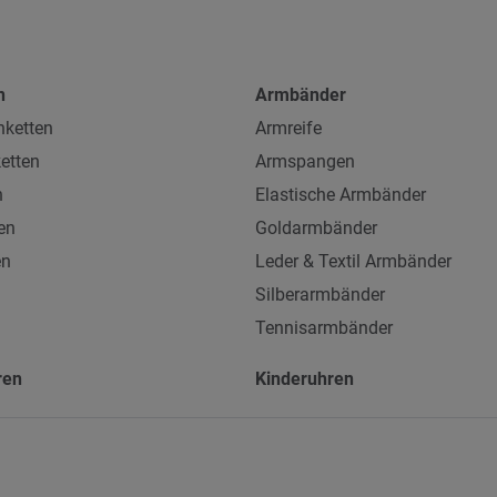
n
Armbänder
ketten
Armreife
etten
Armspangen
n
Elastische Armbänder
en
Goldarmbänder
en
Leder & Textil Armbänder
Silberarmbänder
Tennisarmbänder
ren
Kinderuhren