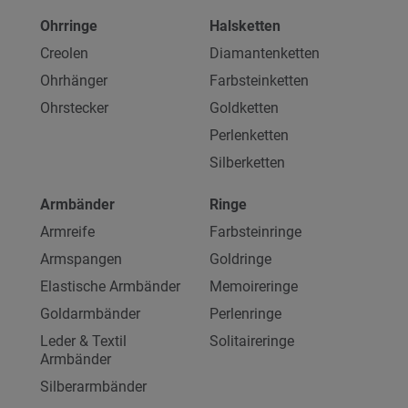
Ohrringe
Halsketten
Creolen
Diamantenketten
Ohrhänger
Farbsteinketten
Ohrstecker
Goldketten
Perlenketten
Silberketten
Armbänder
Ringe
Armreife
Farbsteinringe
Armspangen
Goldringe
Elastische Armbänder
Memoireringe
Goldarmbänder
Perlenringe
Leder & Textil
Solitaireringe
Armbänder
Silberarmbänder