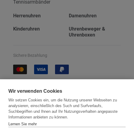
Tennisarmbänder
Herrenuhren
Damenuhren
Kinderuhren
Uhrenbeweger &
Uhrenboxen
Sichere Bezahlung
Sichere Lieferung
Wir verwenden Cookies
Wir setzen Cookies ein, um die Nutzung unserer Webseiten zu
analysieren, einschließlich des Such und Surfverlaufs,
Suchbegriffen und Ihnen auf Ihr Nutzungsverhalten angepasste
Informationen anbieten zu können.
Lernen Sie mehr
Kontakt
Newsletter
Partner
Versand
Widerrufsbelehrung