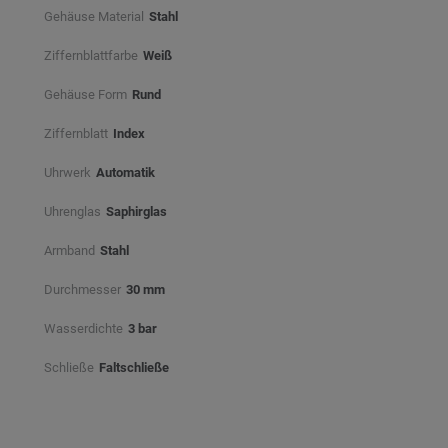
Gehäuse Material
Stahl
Ziffernblattfarbe
Weiß⠀
Gehäuse Form
Rund
Ziffernblatt
Index
Uhrwerk
Automatik
Uhrenglas
Saphirglas
Armband
Stahl
Durchmesser
30 mm
Wasserdichte
3 bar
Schließe
Faltschließe