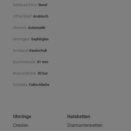
Gehäuse Form
Rund
Ziffernblatt
Arabisch
Uhrwerk
Automatik
Uhrenglas
Saphirglas
Armband
Kautschuk
Durchmesser
41 mm
Wasserdichte
30 bar
Schließe
Faltschließe
Ohrringe
Halsketten
Creolen
Diamantenketten