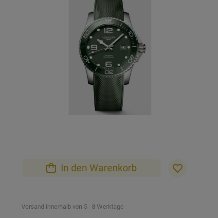
der
Bildgalerie
springen
Zum
Anfang
der
Bildgalerie
In den Warenkorb
springen
Versand innerhalb von 5 - 8 Werktage