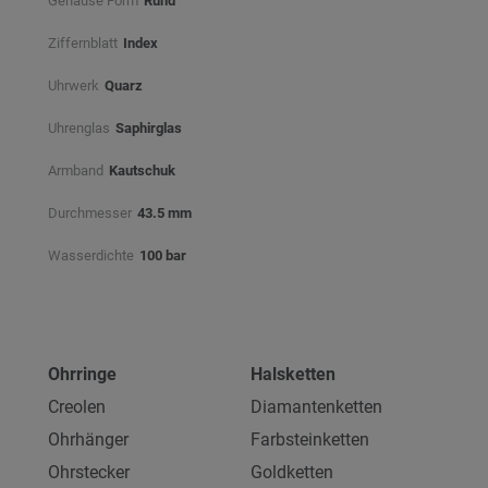
Gehäuse Form
Rund
Ziffernblatt
Index
Uhrwerk
Quarz
Uhrenglas
Saphirglas
Armband
Kautschuk
Durchmesser
43.5 mm
Wasserdichte
100 bar
Ohrringe
Halsketten
Creolen
Diamantenketten
Ohrhänger
Farbsteinketten
Ohrstecker
Goldketten