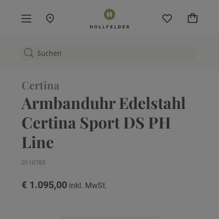
Mein W
Certina
Armbanduhr Edelstahl
Certina Sport DS PH
Line
0110785
€ 1.095,00
Zum
Ende