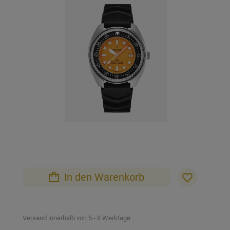
der
Bildgalerie
springen
Zum
Anfang
der
Bildgalerie
In den Warenkorb
springen
Versand innerhalb von 5 - 8 Werktage