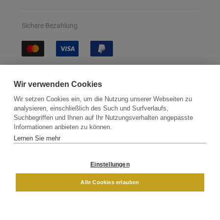
Sichere Bezahlung
Sichere Lieferung
Wir verwenden Cookies
Wir setzen Cookies ein, um die Nutzung unserer Webseiten zu
analysieren, einschließlich des Such und Surfverlaufs,
Suchbegriffen und Ihnen auf Ihr Nutzungsverhalten angepasste
Informationen anbieten zu können.
Lernen Sie mehr
Kontakt
Newsletter
Partner
Versand
Widerrufsbelehrung
Einstellungen
DAMEN
HERREN
Alle Cookies erlauben
Impressum
AGB
Datenschutz