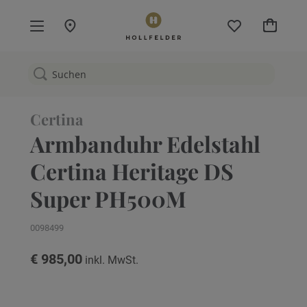
Mein W
Certina
Armbanduhr Edelstahl
Certina Heritage DS
Super PH500M
0098499
€ 985,00
Zum
Ende