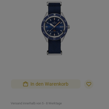
der
Bildgalerie
springen
Zum
Anfang
der
Bildgalerie
In den Warenkorb
springen
Versand innerhalb von 5 - 8 Werktage