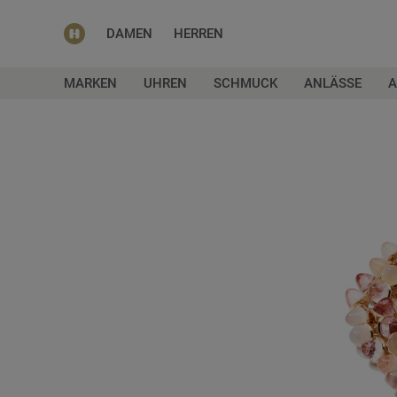
DAMEN
HERREN
MARKEN
UHREN
SCHMUCK
ANLÄSSE
A
Zum
Ende
der
Bildgalerie
springen