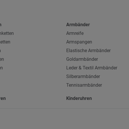
n
Armbänder
ketten
Armreife
etten
Armspangen
n
Elastische Armbänder
en
Goldarmbänder
en
Leder & Textil Armbänder
Silberarmbänder
Tennisarmbänder
ren
Kinderuhren