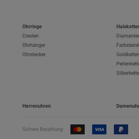
Ohrringe
Halskette
Creolen
Diamanten
Ohrhänger
Farbsteink
Ohrstecker
Goldkette
Perlenkett
Silberkett
Herrenuhren
Damenuh
Sichere Bezahlung