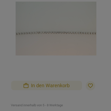
der
Bildgalerie
springen
Zum
Anfang
der
Bildgalerie
In den Warenkorb
springen
Versand innerhalb von 5 - 8 Werktage