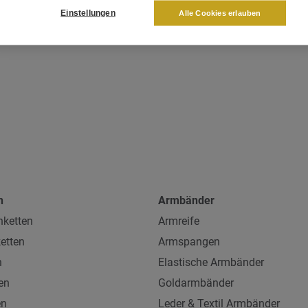
Einstellungen
Alle Cookies erlauben
n
Armbänder
ketten
Armreife
etten
Armspangen
n
Elastische Armbänder
en
Goldarmbänder
en
Leder & Textil Armbänder