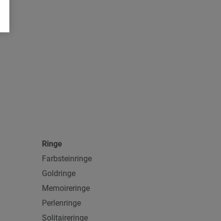
Ringe
Farbsteinringe
Goldringe
Memoireringe
Perlenringe
Solitaireringe