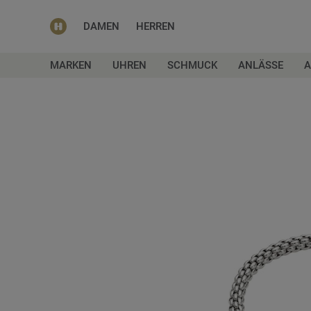
DAMEN
HERREN
MARKEN
UHREN
SCHMUCK
ANLÄSSE
A
Zum
Ende
der
Bildgalerie
springen