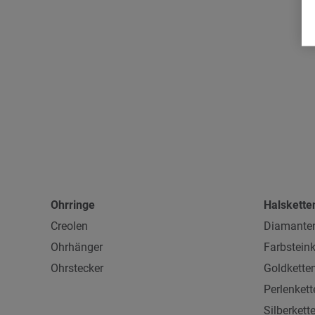
Ohrringe
Halskette
Creolen
Diamanten
Ohrhänger
Farbsteink
Ohrstecker
Goldkette
Perlenkett
Silberkett