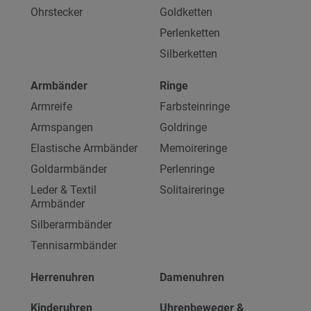
Ohrstecker
Goldketten
Perlenketten
Silberketten
Armbänder
Ringe
Armreife
Farbsteinringe
Armspangen
Goldringe
Elastische Armbänder
Memoireringe
Goldarmbänder
Perlenringe
Leder & Textil
Solitaireringe
Armbänder
Silberarmbänder
Tennisarmbänder
Herrenuhren
Damenuhren
Kinderuhren
Uhrenbeweger &