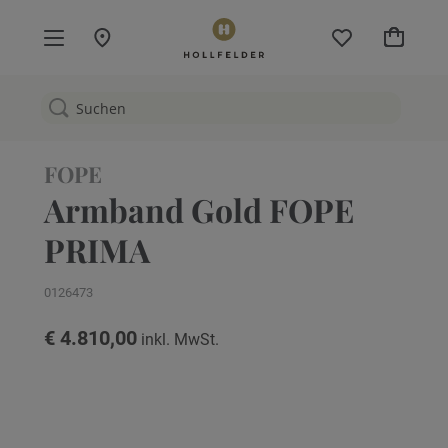
Mein W
FOPE
Armband Gold FOPE
PRIMA
0126473
€ 4.810,00
Zum
Ende
der