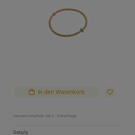
Bildgalerie
springen
Zum
Anfang
der
Bildgalerie
In den Warenkorb
springen
Versand innerhalb von 5 - 8 Werktage
Details