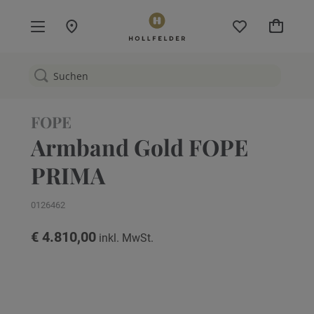
Mein W
FOPE
Armband Gold FOPE
PRIMA
0126462
€ 4.810,00
Zum
Ende
der