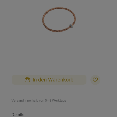
Bildgalerie
springen
Zum
Anfang
der
Bildgalerie
In den Warenkorb
springen
Versand innerhalb von 5 - 8 Werktage
Details