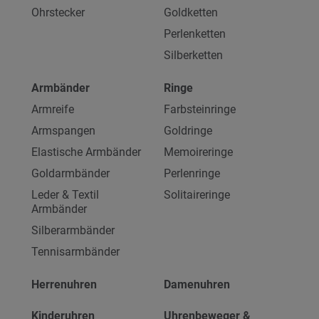
Ohrstecker
Goldketten
Perlenketten
Silberketten
Armbänder
Ringe
Armreife
Farbsteinringe
Armspangen
Goldringe
Elastische Armbänder
Memoireringe
Goldarmbänder
Perlenringe
Leder & Textil
Solitaireringe
Armbänder
Silberarmbänder
Tennisarmbänder
Herrenuhren
Damenuhren
Kinderuhren
Uhrenbeweger &