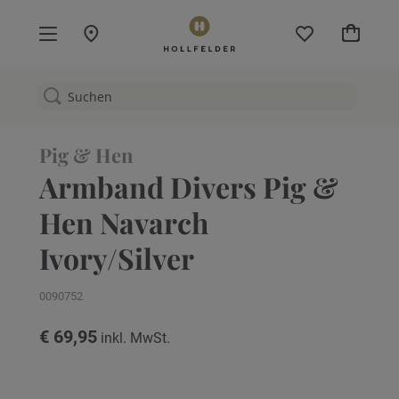
Mein W
Pig & Hen
Armband Divers Pig &
Hen Navarch
Ivory/Silver
0090752
€ 69,95
Zum
Ende