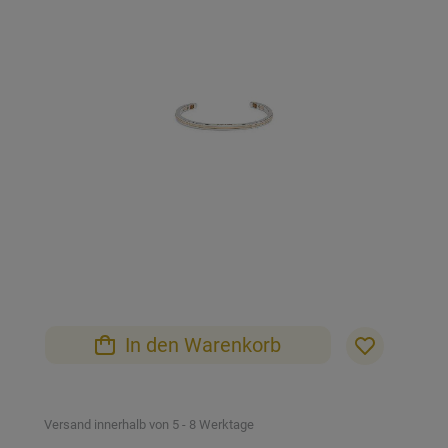
der
Bildgalerie
springen
Zum
Anfang
der
Bildgalerie
In den Warenkorb
springen
Versand innerhalb von 5 - 8 Werktage