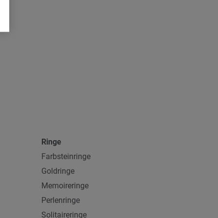
Ringe
Farbsteinringe
Goldringe
Memoireringe
Perlenringe
Solitaireringe