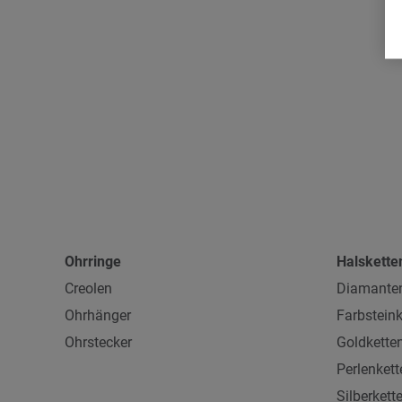
Ohrringe
Halskette
Creolen
Diamanten
Ohrhänger
Farbsteink
Ohrstecker
Goldkette
Perlenkett
Silberkett