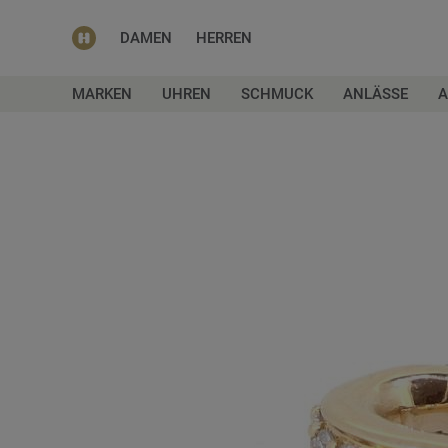
DAMEN
HERREN
MARKEN
UHREN
SCHMUCK
ANLÄSSE
A
Zum
Ende
der
Bildgalerie
springen