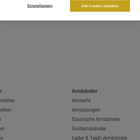
Einstellungen
Alle Cookies erlauben
n
Armbänder
ketten
Armreife
etten
Armspangen
n
Elastische Armbänder
en
Goldarmbänder
en
Leder & Textil Armbänder