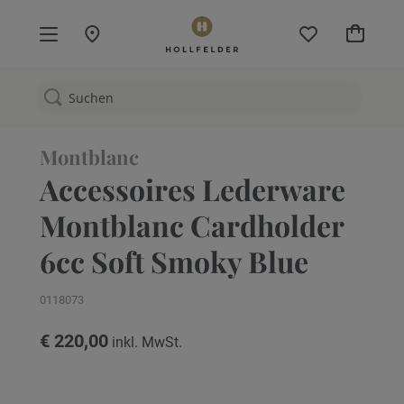
Mein W
Montblanc
Accessoires Lederware
Montblanc Cardholder
6cc Soft Smoky Blue
0118073
€ 220,00
Zum
Ende