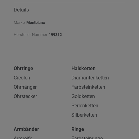
Details
Marke
Montblanc
Hersteller-Nummer
199312
Ohrringe
Halsketten
Creolen
Diamantenketten
Ohrhänger
Farbsteinketten
Ohrstecker
Goldketten
Perlenketten
Silberketten
Armbänder
Ringe
Armreife
Farbsteinringe