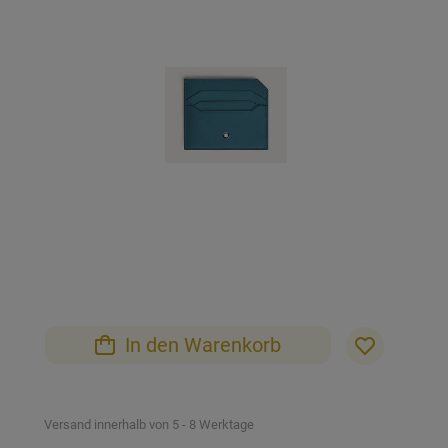
der
Bildgalerie
springen
Zum
Anfang
der
Bildgalerie
In den Warenkorb
springen
Versand innerhalb von 5 - 8 Werktage