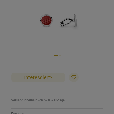
Bildgalerie
springen
Zum
Anfang
der
Interessiert?
Bildgalerie
springen
Versand innerhalb von 5 - 8 Werktage