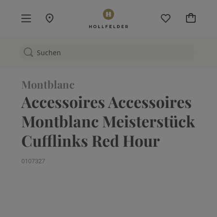
Mein W
Montblanc
Accessoires Accessoires
Montblanc Meisterstück
Cufflinks Red Hour
0107327
Zum
Ende
der