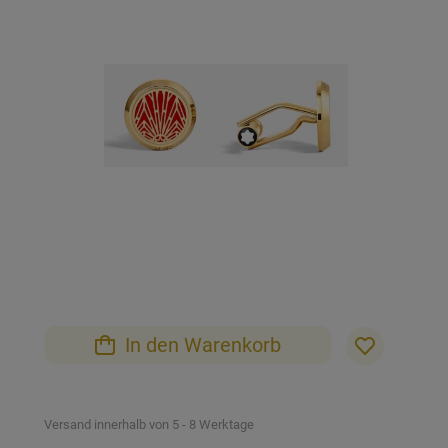
der
Bildgalerie
springen
Zum
Anfang
der
Bildgalerie
In den Warenkorb
springen
Versand innerhalb von 5 - 8 Werktage