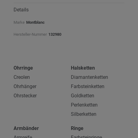
Details
Marke
Montblanc
Hersteller-Nummer
132980
Ohrringe
Halsketten
Creolen
Diamantenketten
Ohrhänger
Farbsteinketten
Ohrstecker
Goldketten
Perlenketten
Silberketten
Armbänder
Ringe
Armreife
Farbsteinringe