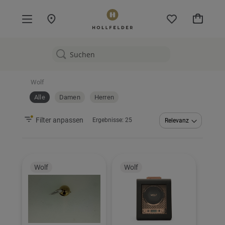
Mein W
Wolf
Alle
Damen
Herren
Filter anpassen
Ergebnisse:
25
Abstei
sortier
Wolf
Wolf