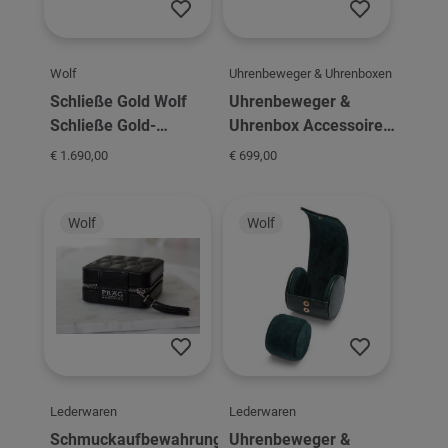
Wolf
Uhrenbeweger & Uhrenboxen
Schließe Gold Wolf
Uhrenbeweger &
Schließe Gold-
Uhrenbox Accessoires
750/Diamanten
Wolf Axis Single Winde
€ 1.690,00
€ 699,00
Wolf
Wolf
Lederwaren
Lederwaren
Schmuckaufbewahrung
Uhrenbeweger &