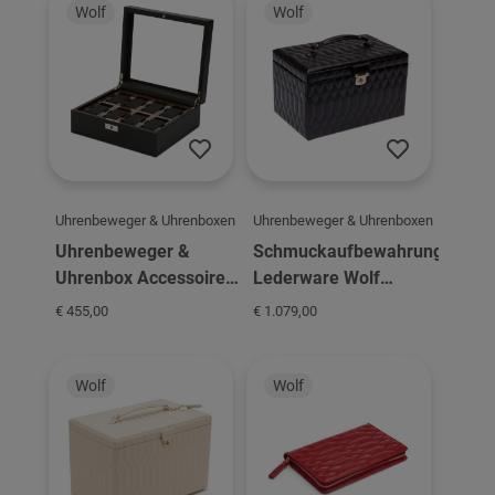
Wolf
Wolf
Uhrenbeweger & Uhrenboxen
Uhrenbeweger & Uhrenboxen
Uhrenbeweger &
Schmuckaufbewahrung
Uhrenbox Accessoires
Lederware Wolf
Wolf Roadster 8 PC
Caroline XL Jewelry
€ 455,00
€ 1.079,00
Watch Box - Black
Case
Wolf
Wolf