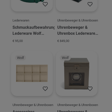
Lederwaren
Uhrenbeweger & Uhrenboxen
Schmuckaufbewahrung
Uhrenbeweger &
Lederware Wolf
Uhrenbox Lederware
Sophia Round Zip Case
Wolf Racing Single
€ 95,00
€ 849,00
Watch Winder- Green
Wolf
Wolf
Uhrenbeweger & Uhrenboxen
Uhrenbeweger & Uhrenboxen
Accessoires
Uhrenbeweger &