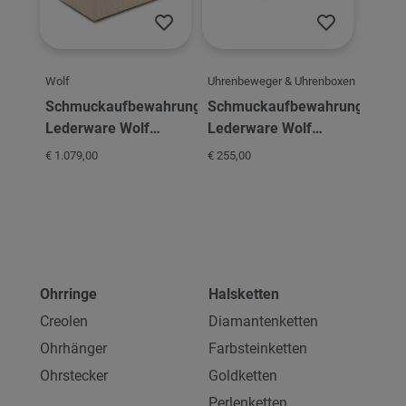
Wolf
Uhrenbeweger & Uhrenboxen
Schmuckaufbewahrung
Schmuckaufbewahrung
Lederware Wolf
Lederware Wolf
Caroline XL Jewelry
Caroline L Jewelry
€ 1.079,00
€ 255,00
Case
Portfolio
Ohrringe
Halsketten
Creolen
Diamantenketten
Ohrhänger
Farbsteinketten
Ohrstecker
Goldketten
Perlenketten