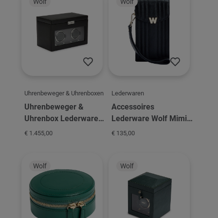
Wolf
Wolf
Uhrenbeweger & Uhrenboxen
Lederwaren
Uhrenbeweger &
Accessoires
Uhrenbox Lederware
Lederware Wolf Mimi
Wolf Viceroy Double
Phone Case
€ 1.455,00
€ 135,00
Winder
Wolf
Wolf