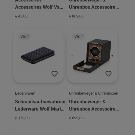
Accessoires Wolf Vault
Uhrenbox Accessoires
Insert Tray - Bracelet
Wolf Palermo Pewter
€ 45,00
€ 869,00
Wolf
Wolf
Lederwaren
Uhrenbeweger & Uhrenboxen
Schmuckaufbewahrung
Uhrenbeweger &
Lederware Wolf Maria
Uhrenbox Accessoires
Portofino - Navy
Wolf Axi Single Watch
€ 179,00
€ 699,00
Winder