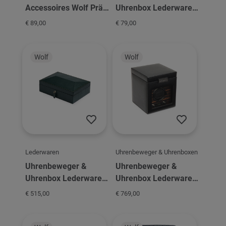
Accessoires Wolf Präg
Uhrenbox Lederware
Zip Case
Wolf Narrow Single
€ 89,00
€ 79,00
Watch Roll
Wolf
Wolf
Lederwaren
Uhrenbeweger & Uhrenboxen
Uhrenbeweger &
Uhrenbeweger &
Uhrenbox Lederware
Uhrenbox Lederware
Wolf British Racing 8
Wolf Roadster Single
€ 515,00
€ 769,00
PC Watch Box
Winder